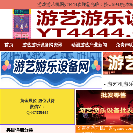
游戏游艺机网yt4444欢迎您光临：按Ctrl
首页
游艺游乐设备网资讯
动漫游艺产业新闻
免责声
黄金展位 虚位以待
微信V：
Q337339444
文审类游艺机厂家-game cons
类目详细分类