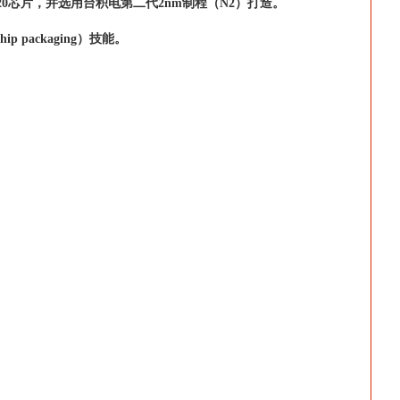
搭载苹果A20芯片，并选用台积电第二代2nm制程（N2）打造。
packaging）技能。