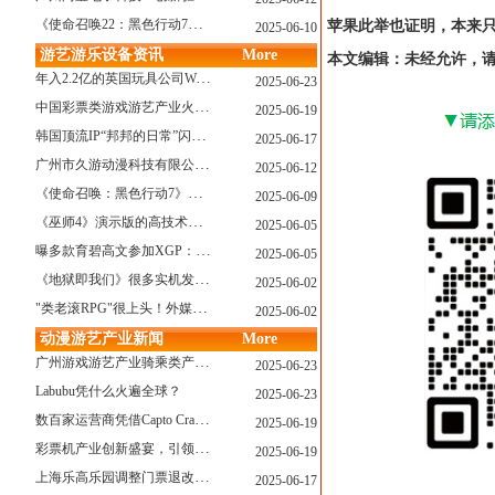
《使命召唤22：黑色行动7》战役模式传闻引不满:玩家将扮演无名士兵
苹果此举也证明，本来只
2025-06-10
游艺游乐设备资讯
More
本文编辑：未经允许，
年入2.2亿的英国玩具公司Wow! Stuff被收购！
2025-06-23
中国彩票类游戏游艺产业火红现状深度分析
2025-06-19
韩国顶流IP“邦邦的日常”闪现深圳
2025-06-17
广州市久游动漫科技有限公司：创新驱动，引领游艺产业新浪潮
2025-06-12
《使命召唤：黑色行动7》问题多多：或将重蹈覆辙
2025-06-09
《巫师4》演示版的高技术力能在PS5上复现吗？数毛社以为很有或许！
2025-06-05
曝多款育碧高文参加XGP：《星球大战：亡命之徒》、《阿凡达：潘多拉边境》、《刺客信条：影》等
2025-06-05
《地狱即我们》很多实机发布！虚幻5的地狱级画质！
2025-06-02
"类老滚RPG"很上头！外媒盛赞新作《污痕圣杯》
2025-06-02
动漫游艺产业新闻
More
广州游戏游艺产业骑乘类产品的创新革命与沉浸式体验升级
2025-06-23
Labubu凭什么火遍全球？
2025-06-23
数百家运营商凭借Capto Crane娃娃机赢得玩家青睐——您呢？
2025-06-19
彩票机产业创新盛宴，引领数字娱乐新潮流
2025-06-19
上海乐高乐园调整门票退改政策，多项“全球首发”引关注
2025-06-17