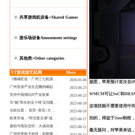
共享游戏机设备>Shared Games
游乐场设备Amusement settings
其他类>Other categories
YT游戏游艺机网
More
《穗城匠造：广州三七机源头的工厂店密码》
2026-01-04
据悉，苹果预计首次在iPho
广州音游产业生态圈的崛起
2025-06-23
WMCM可让SoC和D
支持中国潮玩IP产业发展
2025-06-23
为“她”而生的五十噚 宝珀隆重推出全新五十噚女士潜水腕表
2025-06-19
这项技能不需要使用中间层（
当前位置： 首页>资讯>大型游戏展览和新游戏厅6月大温揭幕 大型游戏展览和新游戏厅6月大温揭幕
2025-06-19
欧美市场，“怀旧复古潮”成今年爆火！
别的，得益于2nm制程
2025-06-17
虚拟与现实交织：大成动漫如何用"数字工匠精神"重塑游艺产业价值生态
2025-06-12
毫无疑问，对苹果来说
广州尚莹电子科技：创新驱动，引领游艺产业智能化新浪潮
2025-06-12