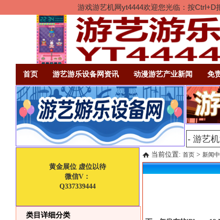
游戏游艺机网yt4444欢迎您光临：按Ct
首页
游艺游乐设备网资讯
动漫游艺产业新闻
免
当前位置:
>
首页
新闻中
黄金展位 虚位以待
微信V：
Q337339444
类目详细分类