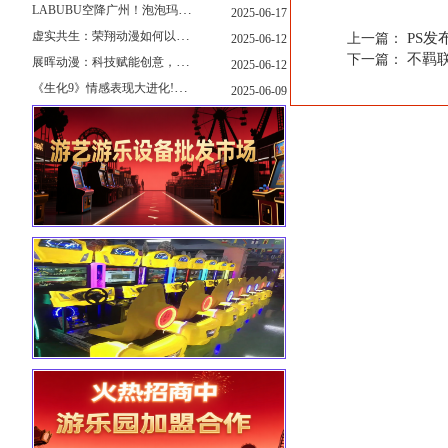
LABUBU空降广州！泡泡玛特快闪店限时开启
2025-06-17
虚实共生：荣翔动漫如何以"科技+文化"双轮驱动重塑游艺产业新生态
PS
上一篇：
2025-06-12
不羁
下一篇：
展晖动漫：科技赋能创意，打造沉浸式游艺新体验
2025-06-12
《生化9》情感表现大进化!眼神、颤抖细节拉满！
2025-06-09