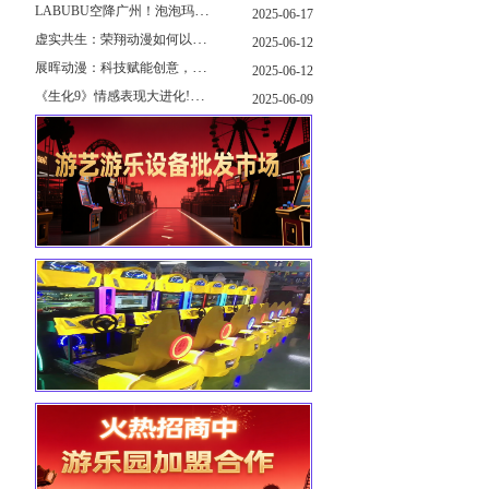
LABUBU空降广州！泡泡玛特快闪店限时开启
2025-06-17
虚实共生：荣翔动漫如何以"科技+文化"双轮驱动重塑游艺产业新生态
2025-06-12
展晖动漫：科技赋能创意，打造沉浸式游艺新体验
2025-06-12
《生化9》情感表现大进化!眼神、颤抖细节拉满！
2025-06-09