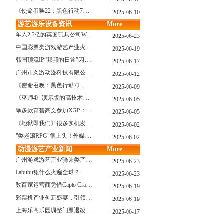
《使命召唤22：黑色行动7》战役模式传闻引不满:玩家将扮演无名士兵
2025-06-10
游艺游乐设备资讯
More
年入2.2亿的英国玩具公司Wow! Stuff被收购！
2025-06-23
中国彩票类游戏游艺产业火红现状深度分析
2025-06-19
韩国顶流IP“邦邦的日常”闪现深圳
2025-06-17
广州市久游动漫科技有限公司：创新驱动，引领游艺产业新浪潮
2025-06-12
《使命召唤：黑色行动7》问题多多：或将重蹈覆辙
2025-06-09
《巫师4》演示版的高技术力能在PS5上复现吗？数毛社以为很有或许！
2025-06-05
曝多款育碧高文参加XGP：《星球大战：亡命之徒》、《阿凡达：潘多拉边境》、《刺客信条：影》等
2025-06-05
《地狱即我们》很多实机发布！虚幻5的地狱级画质！
2025-06-02
"类老滚RPG"很上头！外媒盛赞新作《污痕圣杯》
2025-06-02
动漫游艺产业新闻
More
广州游戏游艺产业骑乘类产品的创新革命与沉浸式体验升级
2025-06-23
Labubu凭什么火遍全球？
2025-06-23
数百家运营商凭借Capto Crane娃娃机赢得玩家青睐——您呢？
2025-06-19
彩票机产业创新盛宴，引领数字娱乐新潮流
2025-06-19
上海乐高乐园调整门票退改政策，多项“全球首发”引关注
2025-06-17