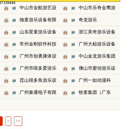
37339444
中山市金航游艺设
中山市乐奇金鹰游
驰童游乐设备有限
奇龙游乐
山东星童游乐设备
浙江美奇游乐设备
常州金刚软件科技
广州大鲸游乐设备
广州市创勇康体设
中山金龙游乐集团
广州市嘻多爱游乐
佛山市蜜动游乐设
昆山很多鱼游乐设
广州一如动漫科
广州秦通电子有限
牧童集团（广东
>
>>