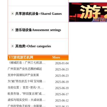
共享游戏机设备>Shared Games
游乐场设备Amusement settings
其他类>Other categories
YT游戏游艺机网
More
《穗城匠造：广州三七机源头的工厂店密码》
2026-01-04
广州音游产业生态圈的崛起
2025-06-23
支持中国潮玩IP产业发展
2025-06-23
为“她”而生的五十噚 宝珀隆重推出全新五十噚女士潜水腕表
2025-06-19
当前位置： 首页>资讯>大型游戏展览和新游戏厅6月大温揭幕 大型游戏展览和新游戏厅6月大温揭幕
2025-06-19
欧美市场，“怀旧复古潮”成今年爆火！
2025-06-17
虚拟与现实交织：大成动漫如何用"数字工匠精神"重塑游艺产业价值生态
2025-06-12
广州尚莹电子科技：创新驱动，引领游艺产业智能化新浪潮
2025-06-12