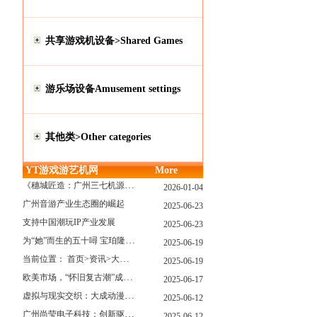
共享游戏机设备>Shared Games
游乐场设备Amusement settings
其他类>Other categories
YT游戏游艺机网
More
《穗城匠造：广州三七机源头的工厂店密码》
2026-01-04
广州音游产业生态圈的崛起
2025-06-23
支持中国潮玩IP产业发展
2025-06-23
为“她”而生的五十噚 宝珀隆重推出全新五十噚女士潜水腕表
2025-06-19
当前位置： 首页>资讯>大型游戏展览和新游戏厅6月大温揭幕 大型游戏展览和新游戏厅6月大温揭幕
2025-06-19
欧美市场，“怀旧复古潮”成今年爆火！
2025-06-17
虚拟与现实交织：大成动漫如何用"数字工匠精神"重塑游艺产业价值生态
2025-06-12
广州尚莹电子科技：创新驱动，引领游艺产业智能化新浪潮
2025-06-12