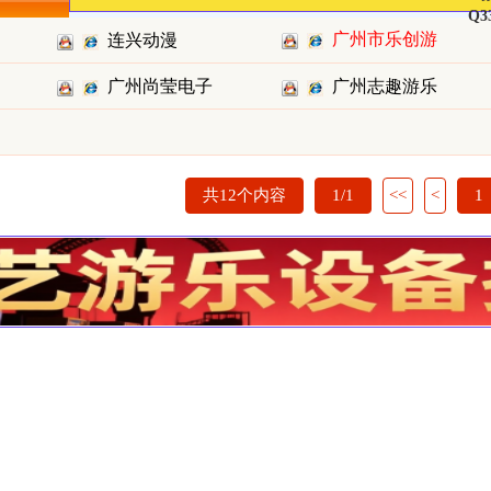
Q3
广州市乐创游
连兴动漫
乐设备有
广州尚莹电子
广州志趣游乐
科技有限
设备有限
共12个内容
1/1
<<
<
1