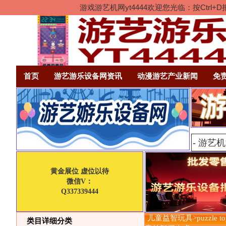
游戏游艺机网yt4444欢迎您光临：按Ct
首页
游艺游乐设备网资讯
动漫游艺产业新闻
免
黄金展位 虚位以待
微信V：
Q337339444
儿童益智玩具>puzzle toy
类目详细分类