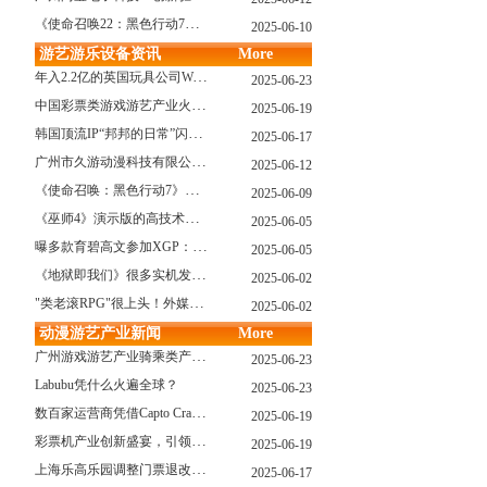
《使命召唤22：黑色行动7》战役模式传闻引不满:玩家将扮演无名士兵
2025-06-10
游艺游乐设备资讯
More
年入2.2亿的英国玩具公司Wow! Stuff被收购！
2025-06-23
中国彩票类游戏游艺产业火红现状深度分析
2025-06-19
韩国顶流IP“邦邦的日常”闪现深圳
2025-06-17
广州市久游动漫科技有限公司：创新驱动，引领游艺产业新浪潮
2025-06-12
《使命召唤：黑色行动7》问题多多：或将重蹈覆辙
2025-06-09
《巫师4》演示版的高技术力能在PS5上复现吗？数毛社以为很有或许！
2025-06-05
曝多款育碧高文参加XGP：《星球大战：亡命之徒》、《阿凡达：潘多拉边境》、《刺客信条：影》等
2025-06-05
《地狱即我们》很多实机发布！虚幻5的地狱级画质！
2025-06-02
"类老滚RPG"很上头！外媒盛赞新作《污痕圣杯》
2025-06-02
动漫游艺产业新闻
More
广州游戏游艺产业骑乘类产品的创新革命与沉浸式体验升级
2025-06-23
Labubu凭什么火遍全球？
2025-06-23
数百家运营商凭借Capto Crane娃娃机赢得玩家青睐——您呢？
2025-06-19
彩票机产业创新盛宴，引领数字娱乐新潮流
2025-06-19
上海乐高乐园调整门票退改政策，多项“全球首发”引关注
2025-06-17