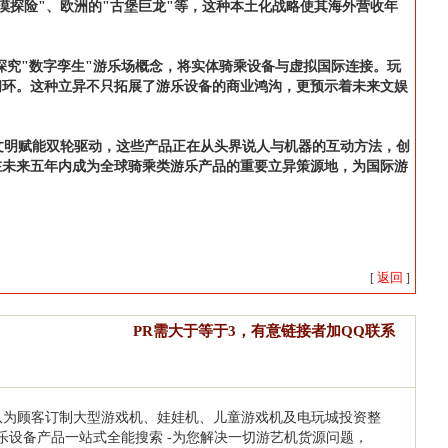
漠探险"、欧洲的"古堡巨龙"等，这种本土化战略使其海外营收年
探究"数字孪生"游乐场概念，将实体骑乘设备与虚拟国际连接。玩
闭环。这种立异不只拓展了游乐设备的商业鸿沟，更预示着未来文娱
文明赋能双轮驱动，这些产品正在从头界说人与机器的互动方法，创
在未来五年内成为全球骑乘类游乐产品的重要立异策源地，为国际游
返回
[
]
PR需大于等于3，有意链接者加QQ联系
业的团队为顾客订制大型游戏机、娃娃机、儿童游戏机及电玩城投资整
乐设备产品一站式全能搜索 -为您解决一切游艺机货源问题，