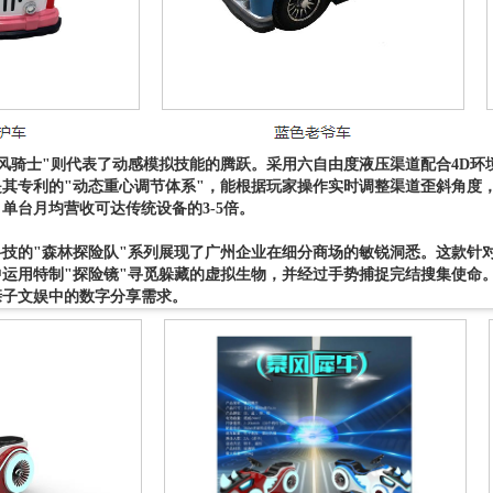
风骑士"则代表了动感模拟技能的腾跃。采用六自由度液压渠道配合4D
是其专利的"动态重心调节体系"，能根据玩家操作实时调整渠道歪斜角度
单台月均营收可达传统设备的3-5倍。
技的"森林探险队"系列展现了广州企业在细分商场的敏锐洞悉。这款针对6
运用特制"探险镜"寻觅躲藏的虚拟生物，并经过手势捕捉完结搜集使命
亲子文娱中的数字分享需求。