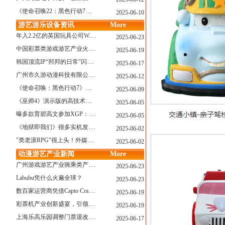
《使命召唤22：黑色行动7》战役模式传闻引不满:玩家将扮演无名士兵
2025-06-10
游艺游乐设备资讯
More
年入2.2亿的英国玩具公司Wow! Stuff被收购！
2025-06-23
中国彩票类游戏游艺产业火红现状深度分析
2025-06-19
韩国顶流IP“邦邦的日常”闪现深圳
2025-06-17
广州市久游动漫科技有限公司：创新驱动，引领游艺产业新浪潮
2025-06-12
《使命召唤：黑色行动7》问题多多：或将重蹈覆辙
2025-06-09
《巫师4》演示版的高技术力能在PS5上复现吗？数毛社以为很有或许！
2025-06-05
曝多款育碧高文参加XGP：《星球大战：亡命之徒》、《阿凡达：潘多拉边境》、《刺客信条：影》等
2025-06-05
《地狱即我们》很多实机发布！虚幻5的地狱级画质！
2025-06-02
"类老滚RPG"很上头！外媒盛赞新作《污痕圣杯》
2025-06-02
动漫游艺产业新闻
More
广州游戏游艺产业骑乘类产品的创新革命与沉浸式体验升级
2025-06-23
Labubu凭什么火遍全球？
2025-06-23
数百家运营商凭借Capto Crane娃娃机赢得玩家青睐——您呢？
2025-06-19
彩票机产业创新盛宴，引领数字娱乐新潮流
2025-06-19
上海乐高乐园调整门票退改政策，多项“全球首发”引关注
2025-06-17