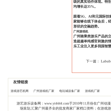
级的真实动作体现。特别
均增长达35%。
跟着5G、AI和元国际
家能够在线下体会后，经
形状的交融趋势。
广州游戏机
广州骑乘类游乐产品的
造超越单纯感官刺激的情
乐工业注入更多我国智
Lab
下一篇：
友情链接
游戏游艺机网
广州游戏机厂家
电玩城设备厂家
游戏机厂家
游艺游乐设备网：www.yt4444.com于2010年11
场策划,汇聚广州最齐全的批发商家厂家档口资料；在游戏游