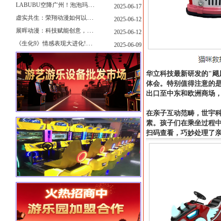
LABUBU空降广州！泡泡玛特快闪店限时开启
2025-06-17
虚实共生：荣翔动漫如何以"科技+文化"双轮驱动重塑游艺产业新生态
2025-06-12
展晖动漫：科技赋能创意，打造沉浸式游艺新体验
2025-06-12
《生化9》情感表现大进化!眼神、颤抖细节拉满！
2025-06-09
华立科技最新研发的"飓
体会。特别值得注意的
出口至中东和欧洲商场，
在亲子互动范畴，世宇科
素。孩子们在乘坐过程中
扫码查看，巧妙处理了