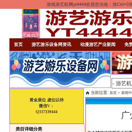
游戏游艺机网yt4444欢迎您光临：按Ct
首页
游艺游乐设备网资讯
动漫游艺产业新闻
免
当前位置:
>
首页
新闻中
黄金展位 虚位以待
微信V：
Q337339444
广
类目详细分类