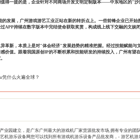
值得一提的是，企业针对不同商场开发文明定制版本——中东地区的"沙
技能的发展，广州游戏游艺工业正站在新的转折点上。一些前锋企业已开始
过APP持续在数字版本中完结使命获取奖赏，构成线上线下交融的文娱
立异革新，本质上是对"体会经济"发展趋势的精准把握。经过技能赋能与
感价值。跟着我国原创IP的不断积累和技能研发的持续投入，广州有望
慧。
ubu凭什么火遍全球？
月份在广州动漫产业园建立，是广东广州最大的游戏机厂家货源批发市场,拥有专
艺机游乐设备网您可以找到所有游戏机游乐设备产品批发商，- 游艺机游