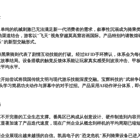
景
，单纯的机械刺激已无法满足新一代消费者的需求，叙事性沉溺成为骑乘类
动渠道结合，游客以"飞天"视角穿越莫高窟岩画国际。产品特别约请敦煌
乐"的新型交融形式。
漆黑乘骑则代表了剧情互动技能的打破。经过RFID手环辨认，体系会为
议故事结局。设备搭载的触觉反馈体系能让玩家真实感受到波浪冲击、甲板
业平均水平。
开始尝试将我国传统文明与现代游乐技能深度交融。宝辉科技的"武林争
头学习简易功夫动作与屏幕中的对手过招。产品采用AI动作评分体系，
局
不开完善的工业生态支撑。番禺区已构成从创意设计、硬件制造到内容开
显著加速了产品迭代速度，现在广州企业从概念到样机的平均周期已缩短至
企业展现出越来越强的自信。凯昌电子的"恐龙危机"系列骑乘设备已进