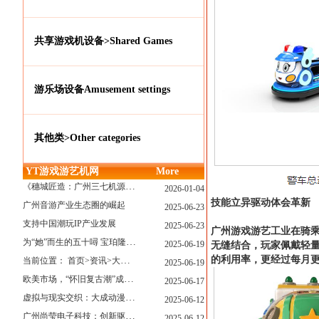
共享游戏机设备>Shared Games
游乐场设备Amusement settings
其他类>Other categories
YT游戏游艺机网
More
《穗城匠造：广州三七机源头的工厂店密码》
2026-01-04
技能立异驱动体会革新
广州音游产业生态圈的崛起
2025-06-23
支持中国潮玩IP产业发展
2025-06-23
广州游戏游艺工业在骑乘
为“她”而生的五十噚 宝珀隆重推出全新五十噚女士潜水腕表
2025-06-19
无缝结合，玩家佩戴轻量
的利用率，更经过每月
当前位置： 首页>资讯>大型游戏展览和新游戏厅6月大温揭幕 大型游戏展览和新游戏厅6月大温揭幕
2025-06-19
欧美市场，“怀旧复古潮”成今年爆火！
2025-06-17
虚拟与现实交织：大成动漫如何用"数字工匠精神"重塑游艺产业价值生态
2025-06-12
广州尚莹电子科技：创新驱动，引领游艺产业智能化新浪潮
2025-06-12