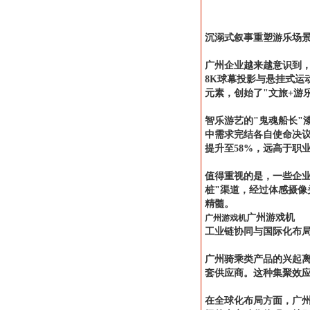
沉溺式叙事重塑游乐场
广州企业越来越意识到
8K球幕投影与悬挂式运
元素，创始了"文旅+游
智乐游艺的"鬼魂船长"
中需求完结各自使命决
提升至58%，远高于职
值得重视的是，一些企业
桩"渠道，经过体感摄像
精髓。
广州游戏机
广州游戏机
工业链协同与国际化布
广州骑乘类产品的兴起离
套供应商。这种集聚效应
在全球化布局方面，广州