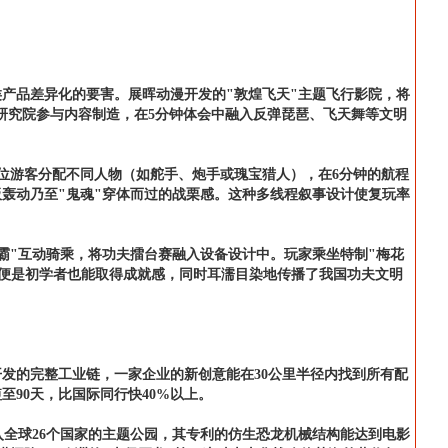
产品差异化的要害。展晖动漫开发的"敦煌飞天"主题飞行影院，将
研究院参与内容制造，在5分钟体会中融入反弹琵琶、飞天舞等文明
每位游客分配不同人物（如舵手、炮手或瑰宝猎人），在6分钟的航程
轰动乃至"鬼魂"穿体而过的战栗感。这种多线程叙事设计使复玩率
霸"互动骑乘，将功夫擂台赛融入设备设计中。玩家乘坐特制"梅花
即便是初学者也能取得成就感，同时耳濡目染地传播了我国功夫文明
发的完整工业链，一家企业的新创意能在30公里半径内找到所有配
90天，比国际同行快40%以上。
入全球26个国家的主题公园，其专利的仿生恐龙机械结构能达到电影