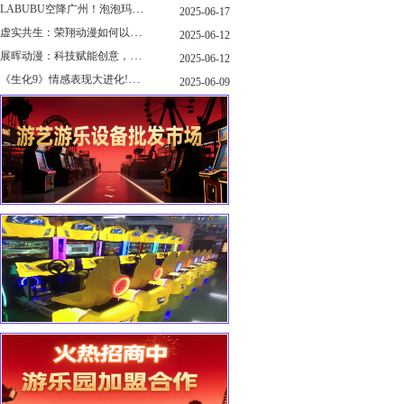
LABUBU空降广州！泡泡玛特快闪店限时开启
2025-06-17
虚实共生：荣翔动漫如何以"科技+文化"双轮驱动重塑游艺产业新生态
2025-06-12
展晖动漫：科技赋能创意，打造沉浸式游艺新体验
2025-06-12
《生化9》情感表现大进化!眼神、颤抖细节拉满！
2025-06-09