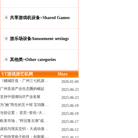
共享游戏机设备>Shared Games
游乐场设备Amusement settings
其他类>Other categories
YT游戏游艺机网
More
《穗城匠造：广州三七机源头的工厂店密码》
2026-01-04
广州音游产业生态圈的崛起
2025-06-23
支持中国潮玩IP产业发展
2025-06-23
为“她”而生的五十噚 宝珀隆重推出全新五十噚女士潜水腕表
2025-06-19
当前位置： 首页>资讯>大型游戏展览和新游戏厅6月大温揭幕 大型游戏展览和新游戏厅6月大温揭幕
2025-06-19
欧美市场，“怀旧复古潮”成今年爆火！
2025-06-17
虚拟与现实交织：大成动漫如何用"数字工匠精神"重塑游艺产业价值生态
2025-06-12
广州尚莹电子科技：创新驱动，引领游艺产业智能化新浪潮
2025-06-12