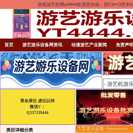
游戏游艺机网yt4444欢迎您光临：按Ctrl
首页
游艺游乐设备网资讯
动漫游艺产业新闻
免责声
黄金展位 虚位以待
微信V：
Q337339444
大型游乐设施>Amusement >
类目详细分类