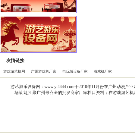
友情链接
游戏游艺机网
广州游戏机厂家
电玩城设备厂家
游戏机厂家
游艺游乐设备网：www.yt4444.com于2010年11月份在
场策划,汇聚广州最齐全的批发商家厂家档口资料；在游戏游艺机