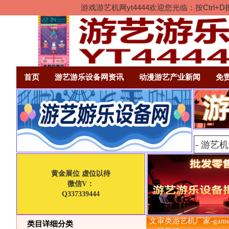
游戏游艺机网yt4444欢迎您光临：按Ct
首页
游艺游乐设备网资讯
动漫游艺产业新闻
免
黄金展位 虚位以待
微信V：
Q337339444
文审类游艺机厂家-game c
类目详细分类