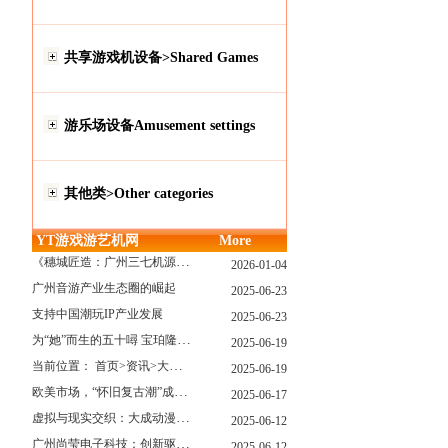
共享游戏机设备>Shared Games
游乐场设备Amusement settings
其他类>Other categories
YT游戏游艺机网
More
《穗城匠造：广州三七机源头的工厂店密码》
2026-01-04
广州音游产业生态圈的崛起
2025-06-23
支持中国潮玩IP产业发展
2025-06-23
为“她”而生的五十噚 宝珀隆重推出全新五十噚女士潜水腕表
2025-06-19
当前位置： 首页>资讯>大型游戏展览和新游戏厅6月大温揭幕 大型游戏展览和新游戏厅6月大温揭幕
2025-06-19
欧美市场，“怀旧复古潮”成今年爆火！
2025-06-17
虚拟与现实交织：大成动漫如何用"数字工匠精神"重塑游艺产业价值生态
2025-06-12
广州尚莹电子科技：创新驱动，引领游艺产业智能化新浪潮
2025-06-12