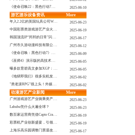
《使命召唤22：黑色行动7》战役模式传闻引不满:玩家将扮演无名士兵
2025-06-10
游艺游乐设备资讯
More
年入2.2亿的英国玩具公司Wow! Stuff被收购！
2025-06-23
中国彩票类游戏游艺产业火红现状深度分析
2025-06-19
韩国顶流IP“邦邦的日常”闪现深圳
2025-06-17
广州市久游动漫科技有限公司：创新驱动，引领游艺产业新浪潮
2025-06-12
《使命召唤：黑色行动7》问题多多：或将重蹈覆辙
2025-06-09
《巫师4》演示版的高技术力能在PS5上复现吗？数毛社以为很有或许！
2025-06-05
曝多款育碧高文参加XGP：《星球大战：亡命之徒》、《阿凡达：潘多拉边境》、《刺客信条：影》等
2025-06-05
《地狱即我们》很多实机发布！虚幻5的地狱级画质！
2025-06-02
"类老滚RPG"很上头！外媒盛赞新作《污痕圣杯》
2025-06-02
动漫游艺产业新闻
More
广州游戏游艺产业骑乘类产品的创新革命与沉浸式体验升级
2025-06-23
Labubu凭什么火遍全球？
2025-06-23
数百家运营商凭借Capto Crane娃娃机赢得玩家青睐——您呢？
2025-06-19
彩票机产业创新盛宴，引领数字娱乐新潮流
2025-06-19
上海乐高乐园调整门票退改政策，多项“全球首发”引关注
2025-06-17