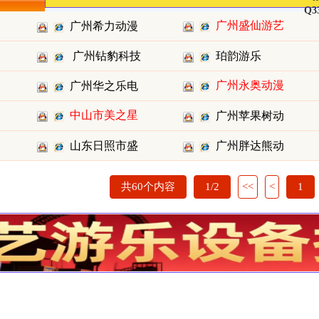
Q3
广州盛仙游艺
广州希力动漫
设备有限
广州钻豹科技
珀韵游乐
科技有限
广州永奥动漫
广州华之乐电
有限公
中山市美之星
科技有限
广州苹果树动
子科技有
游乐设备
山东日照市盛
广州胖达熊动
漫科技有
唐游乐设
漫科技有
共60个内容
1/2
<<
<
1