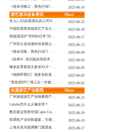
《使命召唤22：黑色行动7》战役模式传闻引不满:玩家将扮演无名士兵
2025-06-10
游艺游乐设备资讯
More
年入2.2亿的英国玩具公司Wow! Stuff被收购！
2025-06-23
中国彩票类游戏游艺产业火红现状深度分析
2025-06-19
韩国顶流IP“邦邦的日常”闪现深圳
2025-06-17
广州市久游动漫科技有限公司：创新驱动，引领游艺产业新浪潮
2025-06-12
《使命召唤：黑色行动7》问题多多：或将重蹈覆辙
2025-06-09
《巫师4》演示版的高技术力能在PS5上复现吗？数毛社以为很有或许！
2025-06-05
曝多款育碧高文参加XGP：《星球大战：亡命之徒》、《阿凡达：潘多拉边境》、《刺客信条：影》等
2025-06-05
《地狱即我们》很多实机发布！虚幻5的地狱级画质！
2025-06-02
"类老滚RPG"很上头！外媒盛赞新作《污痕圣杯》
2025-06-02
动漫游艺产业新闻
More
广州游戏游艺产业骑乘类产品的创新革命与沉浸式体验升级
2025-06-23
Labubu凭什么火遍全球？
2025-06-23
数百家运营商凭借Capto Crane娃娃机赢得玩家青睐——您呢？
2025-06-19
彩票机产业创新盛宴，引领数字娱乐新潮流
2025-06-19
上海乐高乐园调整门票退改政策，多项“全球首发”引关注
2025-06-17