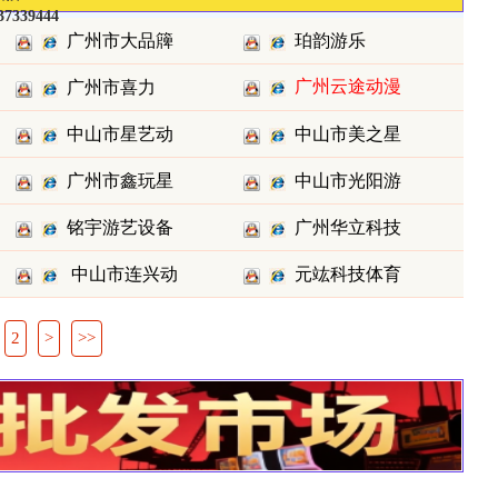
37339444
广州市大品簰
珀韵游乐
广州云途动漫
广州市喜力
科技有限
科技有限
中山市星艺动
中山市美之星
（双嘉）动
广州市鑫玩星
中山市光阳游
漫科技有
游乐设备
铭宇游艺设备
广州华立科技
（鑫兴亚
乐科技股
中山市连兴动
元竑科技体育
股份有限
漫科技
用品有限
2
>
>>