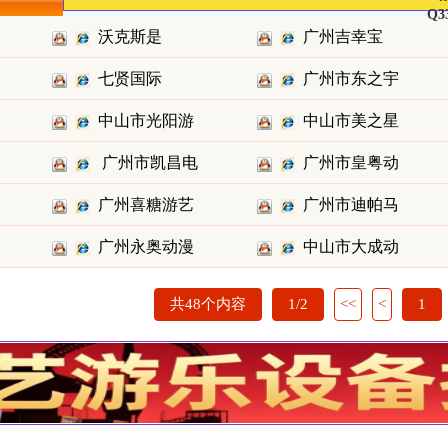
Q3
沃克斯是
广州吉幸宝
七贤国际
广州市东之宇
（吉星乐园
中山市光阳游
中山市美之星
动漫科技
广州市凯昌电
广州市皇粤动
乐科技股
游乐设备
广州喜糖游艺
广州市迪帕马
子有限
漫科技有
广州永奥动漫
中山市大成动
设备有限
动漫科技
科技有限
漫科技有
共48个内容
1/2
<<
<
1