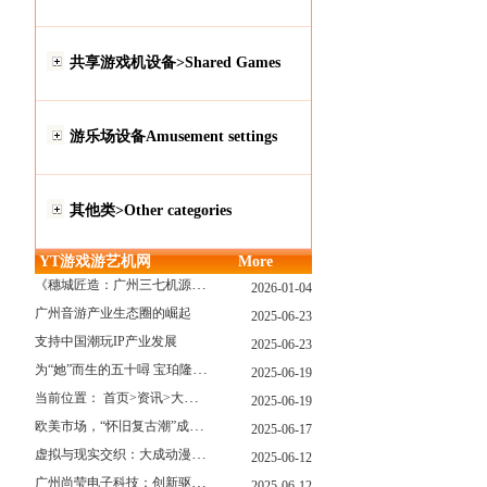
共享游戏机设备>Shared Games
游乐场设备Amusement settings
其他类>Other categories
YT游戏游艺机网
More
《穗城匠造：广州三七机源头的工厂店密码》
2026-01-04
广州音游产业生态圈的崛起
2025-06-23
支持中国潮玩IP产业发展
2025-06-23
为“她”而生的五十噚 宝珀隆重推出全新五十噚女士潜水腕表
2025-06-19
当前位置： 首页>资讯>大型游戏展览和新游戏厅6月大温揭幕 大型游戏展览和新游戏厅6月大温揭幕
2025-06-19
欧美市场，“怀旧复古潮”成今年爆火！
2025-06-17
虚拟与现实交织：大成动漫如何用"数字工匠精神"重塑游艺产业价值生态
2025-06-12
广州尚莹电子科技：创新驱动，引领游艺产业智能化新浪潮
2025-06-12