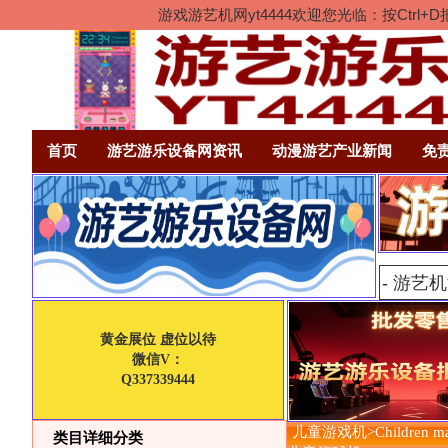
游戏游艺机网yt4444欢迎您光临：按Ct
首页
游艺游乐设备网资讯
动漫游艺产业新闻
免
黄金展位 虚位以待
微信V：
Q337339444
儿童游戏机>Children mac
类目详细分类