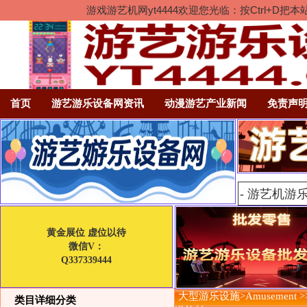
游戏游艺机网yt4444欢迎您光临：按Ctrl
首页
游艺游乐设备网资讯
动漫游艺产业新闻
免责声
黄金展位 虚位以待
微信V：
Q337339444
大型游乐设施>Amusement >
类目详细分类