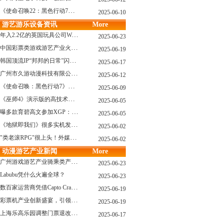
《使命召唤22：黑色行动7》战役模式传闻引不满:玩家将扮演无名士兵
2025-06-10
游艺游乐设备资讯
More
年入2.2亿的英国玩具公司Wow! Stuff被收购！
2025-06-23
中国彩票类游戏游艺产业火红现状深度分析
2025-06-19
韩国顶流IP“邦邦的日常”闪现深圳
2025-06-17
广州市久游动漫科技有限公司：创新驱动，引领游艺产业新浪潮
2025-06-12
《使命召唤：黑色行动7》问题多多：或将重蹈覆辙
2025-06-09
《巫师4》演示版的高技术力能在PS5上复现吗？数毛社以为很有或许！
2025-06-05
曝多款育碧高文参加XGP：《星球大战：亡命之徒》、《阿凡达：潘多拉边境》、《刺客信条：影》等
2025-06-05
《地狱即我们》很多实机发布！虚幻5的地狱级画质！
2025-06-02
"类老滚RPG"很上头！外媒盛赞新作《污痕圣杯》
2025-06-02
动漫游艺产业新闻
More
广州游戏游艺产业骑乘类产品的创新革命与沉浸式体验升级
2025-06-23
Labubu凭什么火遍全球？
2025-06-23
数百家运营商凭借Capto Crane娃娃机赢得玩家青睐——您呢？
2025-06-19
彩票机产业创新盛宴，引领数字娱乐新潮流
2025-06-19
上海乐高乐园调整门票退改政策，多项“全球首发”引关注
2025-06-17