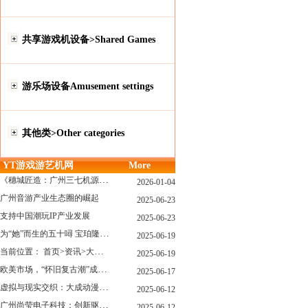
共享游戏机设备>Shared Games
游乐场设备Amusement settings
其他类>Other categories
YT游戏游艺机网
More
《穗城匠造：广州三七机源头的工厂店密码》
2026-01-04
广州音游产业生态圈的崛起
2025-06-23
支持中国潮玩IP产业发展
2025-06-23
为“她”而生的五十噚 宝珀隆重推出全新五十噚女士潜水腕表
2025-06-19
当前位置： 首页>资讯>大型游戏展览和新游戏厅6月大温揭幕 大型游戏展览和新游戏厅6月大温揭幕
2025-06-19
欧美市场，“怀旧复古潮”成今年爆火！
2025-06-17
虚拟与现实交织：大成动漫如何用"数字工匠精神"重塑游艺产业价值生态
2025-06-12
广州尚莹电子科技：创新驱动，引领游艺产业智能化新浪潮
2025-06-12