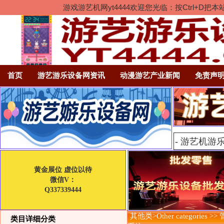
游戏游艺机网yt4444欢迎您光临：按Ctrl
首页
游艺游乐设备网资讯
动漫游艺产业新闻
免责声
黄金展位 虚位以待
微信V：
Q337339444
其他类>Other categories >>
类目详细分类