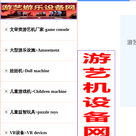
文审类游艺机厂家-game console
游
大型游乐设施>Amusement
娃娃机>Doll machine
儿童游戏机>Children machine
儿童益智玩具>puzzle toys
VR设备>VR devices