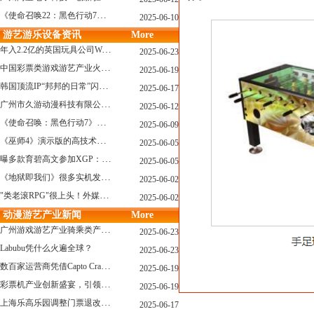
《使命召唤22：黑色行动7》战役模式传闻引不满:玩家将扮演无名士兵
2025-06-10
游艺游乐设备资讯
More
年入2.2亿的英国玩具公司Wow! Stuff被收购！
2025-06-23
中国彩票类游戏游艺产业火红现状深度分析
2025-06-19
韩国顶流IP“邦邦的日常”闪现深圳
2025-06-17
广州市久游动漫科技有限公司：创新驱动，引领游艺产业新浪潮
2025-06-12
《使命召唤：黑色行动7》问题多多：或将重蹈覆辙
2025-06-09
《巫师4》演示版的高技术力能在PS5上复现吗？数毛社以为很有或许！
2025-06-05
曝多款育碧高文参加XGP：《星球大战：亡命之徒》、《阿凡达：潘多拉边境》、《刺客信条：影》等
2025-06-05
《地狱即我们》很多实机发布！虚幻5的地狱级画质！
2025-06-02
"类老滚RPG"很上头！外媒盛赞新作《污痕圣杯》
2025-06-02
动漫游艺产业新闻
More
广州游戏游艺产业骑乘类产品的创新革命与沉浸式体验升级
2025-06-23
Labubu凭什么火遍全球？
2025-06-23
数百家运营商凭借Capto Crane娃娃机赢得玩家青睐——您呢？
2025-06-19
彩票机产业创新盛宴，引领数字娱乐新潮流
2025-06-19
上海乐高乐园调整门票退改政策，多项“全球首发”引关注
2025-06-17