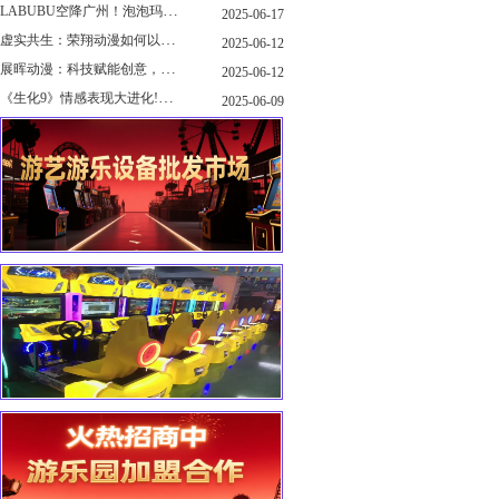
LABUBU空降广州！泡泡玛特快闪店限时开启
2025-06-17
虚实共生：荣翔动漫如何以"科技+文化"双轮驱动重塑游艺产业新生态
2025-06-12
展晖动漫：科技赋能创意，打造沉浸式游艺新体验
2025-06-12
《生化9》情感表现大进化!眼神、颤抖细节拉满！
2025-06-09